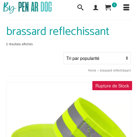
0
brassard reflechissant
Trié
2 résultats affichés
par
popularité
Home
»
brassard reflechissant
Rupture de Stock