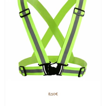
Gilet fluo – réfléchissant réglable
8,50
€
AJOUTER AU PANIER